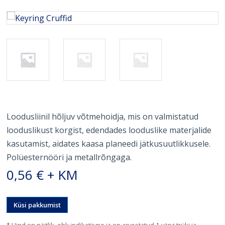
Loodusliinil hõljuv võtmehoidja, mis on valmistatud
looduslikust korgist, edendades looduslike materjalide
kasutamist, aidates kaasa planeedi jätkusuutlikkusele.
Polüesternööri ja metallrõngaga.
0,56
€
+ KM
Küsi pakkumist