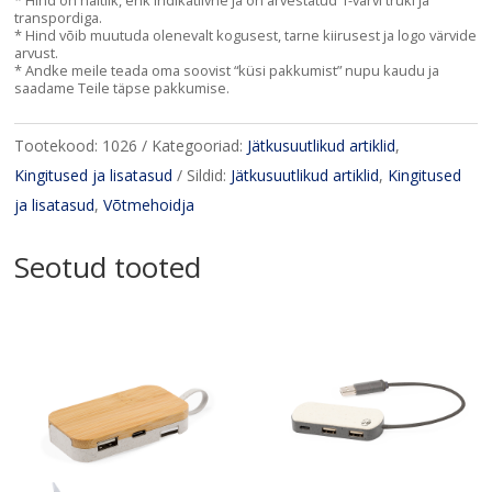
* Hind on näitlik, ehk indikatiivne ja on arvestatud 1-värvi trüki ja
transpordiga.
* Hind võib muutuda olenevalt kogusest, tarne kiirusest ja logo värvide
arvust.
* Andke meile teada oma soovist “küsi pakkumist” nupu kaudu ja
saadame Teile täpse pakkumise.
Tootekood:
1026
Kategooriad:
Jätkusuutlikud artiklid
,
Kingitused ja lisatasud
Sildid:
Jätkusuutlikud artiklid
,
Kingitused
ja lisatasud
,
Võtmehoidja
Seotud tooted