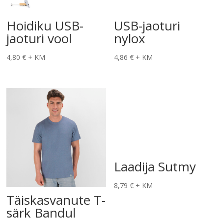
Hoidiku USB-
USB-jaoturi
jaoturi vool
nylox
4,80
€
+ KM
4,86
€
+ KM
Laadija Sutmy
8,79
€
+ KM
Täiskasvanute T-
särk Bandul