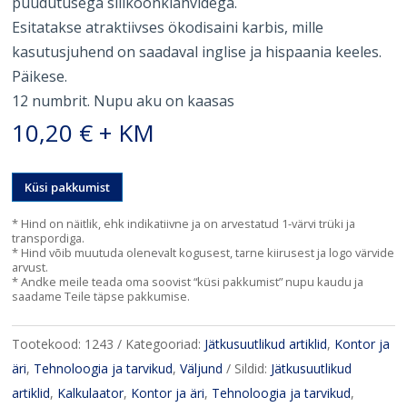
puudutusega silikoonklahvidega.
Esitatakse atraktiivses ökodisaini karbis, mille
kasutusjuhend on saadaval inglise ja hispaania keeles.
Päikese.
12 numbrit. Nupu aku on kaasas
10,20
€
+ KM
Küsi pakkumist
* Hind on näitlik, ehk indikatiivne ja on arvestatud 1-värvi trüki ja
transpordiga.
* Hind võib muutuda olenevalt kogusest, tarne kiirusest ja logo värvide
arvust.
* Andke meile teada oma soovist “küsi pakkumist” nupu kaudu ja
saadame Teile täpse pakkumise.
Tootekood:
1243
Kategooriad:
Jätkusuutlikud artiklid
,
Kontor ja
äri
,
Tehnoloogia ja tarvikud
,
Väljund
Sildid:
Jätkusuutlikud
artiklid
,
Kalkulaator
,
Kontor ja äri
,
Tehnoloogia ja tarvikud
,