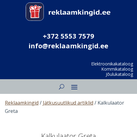
+372 5553 7579
info@reklaamkingid.ee
Elektroonikakataloog
Kommikataloog
Jõulukataloog
Reklaamkingid
/
Jätkusuutlikud artiklid
/ Kalkulaator
Greta
Kalkulaator Greta