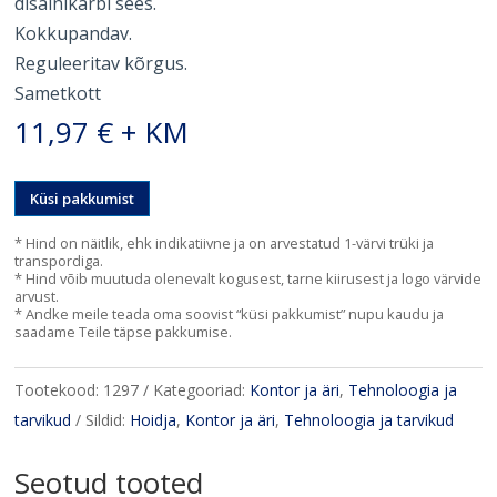
disainikarbi sees.
Kokkupandav.
Reguleeritav kõrgus.
Sametkott
11,97
€
+ KM
Küsi pakkumist
* Hind on näitlik, ehk indikatiivne ja on arvestatud 1-värvi trüki ja
transpordiga.
* Hind võib muutuda olenevalt kogusest, tarne kiirusest ja logo värvide
arvust.
* Andke meile teada oma soovist “küsi pakkumist” nupu kaudu ja
saadame Teile täpse pakkumise.
Tootekood:
1297
Kategooriad:
Kontor ja äri
,
Tehnoloogia ja
tarvikud
Sildid:
Hoidja
,
Kontor ja äri
,
Tehnoloogia ja tarvikud
Seotud tooted